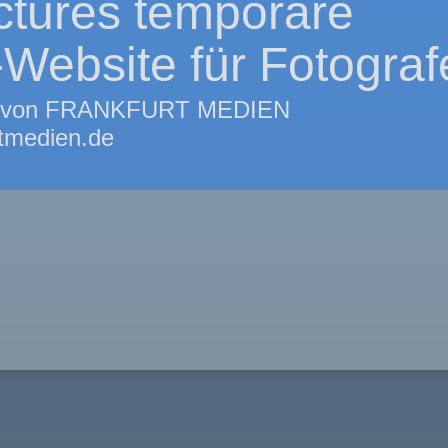
ctures temporäre
ebsite für Fotograf
llt von FRANKFURT MEDIEN
tmedien.de