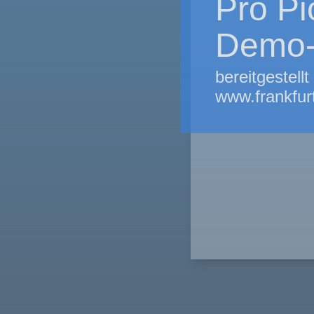
Pro Pi
Demo-W
bereitgeste
www.frankfur